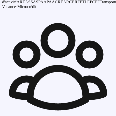
d'activité
ARE
ASS
ASPA
APA
ACRE
ARCE
RFFT
LEP
CPF
Transport
Vacances
Microcrédit