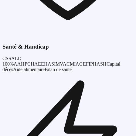
Santé & Handicap
CSS
ALD
100%
AAH
PCH
AEEH
ASI
MVA
CMI
AGEFIPH
ASH
Capital
décès
Aide alimentaire
Bilan de santé